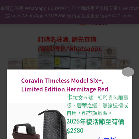
Search
Skip
本司已停用 Whatsapp 66391974, 並全面轉用客服聊天室 Live Chat
to
或 new WhatsApp 57118266 敬請留意及更新! 🤗🎉🐴
Dismiss
content
Les
Forts
de
Latour
1999
owc
($/
支,
原
箱,
訂
購
先
查
詢)
quantity