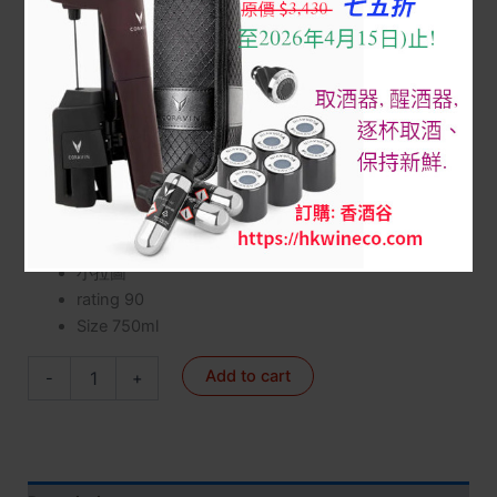
Home
/
3 Red Wine FRANCE 法國名莊紅酒
/
1855-1級莊/
副
/
Latour 拉圖 2nd wine: Les Forts de Latour
/ Les Forts de
Latour 1999 owc ($/支, 原箱, 訂購先查詢)
Les Forts de Latour 1999 owc ($/支, 原箱, 訂
購先查詢)
$
2,150
小拉圖
rating 90
Size 750ml
Add to cart
-
+