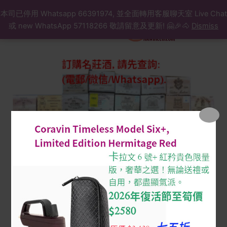
Search
Skip
本司已停用 Whatsapp 66391974, 並全面轉用客服聊天室 Live Chat
to
或 new WhatsApp 57118266 敬請留意及更新! 🤗🎉🐴
Dismiss
content
Latour
2012
owc
($/
支,
原
箱,
訂
購
先
查
詢)
quantity