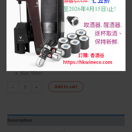
Home
/
3 Red Wine FRANCE 法國名莊紅酒
/
1855-1級莊/
副
/
Latour 拉圖
/ Latour 2012 owc ($/支, 原箱, 訂購先查詢)
Latour 2012 owc ($/支, 原箱, 訂購先查詢)
$
4,050
拉圖
rating 96+
Size 750ml
Add to cart
-
+
Description