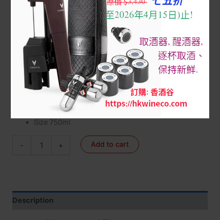
Home
/
3 Red Wine FRANCE 法國名莊紅酒
/
1855-3級莊/
副
/
Kirwan 麒麟
/ Kirwan 2011 owc ($/支, 原箱, 訂購先查詢)
Kirwan 2011 owc ($/支, 原箱, 訂購先查詢)
$
440
麒麟
rating 89+
Size 750ml
Add to cart
-
+
Description