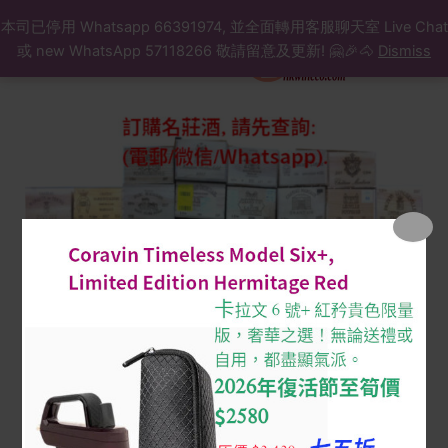
Search
Skip
本司已停用 Whatsapp 66391974, 並全面轉用客服聊天室 Live Chat
to
或 new WhatsApp 57118266 敬請留意及更新! 🤗🎉🐴
Dismiss
content
Kirwan
2011
owc
($/
支,
原
箱,
訂
購
先
查
詢)
quantity