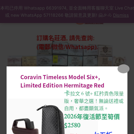
Search
Skip
本司已停用 Whatsapp 66391974, 並全面轉用客服聊天室 Live Chat
to
或 new WhatsApp 57118266 敬請留意及更新! 🤗🎉🐴
Dismiss
content
Cantemerle
2015
owc
($/
支,
原
箱,
訂
購
先
查
詢)
quantity