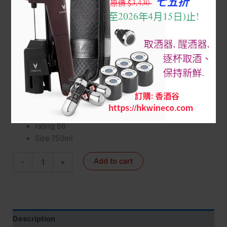
Home
/
3 Red Wine FRANCE 法國名莊紅酒
/
1855-5級莊/
副
/
Cantemerle 佳德美
/ Cantemerle 2015 owc ($/支, 原箱, 訂
購先查詢)
Cantemerle 2015 owc ($/支, 原箱, 訂購先查詢)
$
290
佳德美
rating 88
Size 750ml
Add to cart
-
+
Description