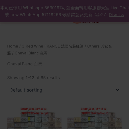
Search
Skip
本司已停用 Whatsapp 66391974, 並全面轉用客服聊天室 Live Chat
to
或 new WhatsApp 57118266 敬請留意及更新! 🤗🎉🐴
Dismiss
content
Home
/
3 Red Wine FRANCE 法國名莊紅酒
/
Others 其它名
莊
/ Cheval Blanc 白馬
Cheval Blanc 白馬
Showing 1–12 of 65 results