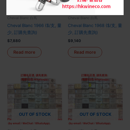
OUT OF STOCK
OUT OF STOCK
Cheval Blanc 白馬
Cheval Blanc 白馬
Cheval Blanc 1966 ($/支, 量
Cheval Blanc 1968 ($/支, 量
少, 訂購先查詢)
少, 訂購先查詢)
$
7,880
$
9,140
Read more
Read more
OUT OF STOCK
OUT OF STOCK